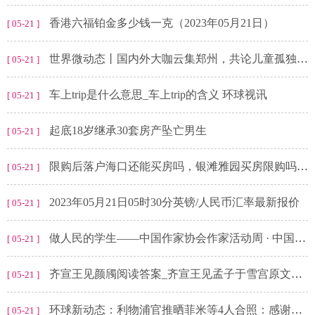
香港六福铂金多少钱一克（2023年05月21日）
[ 05-21 ]
世界微动态丨国内外大咖云集郑州，共论儿童孤独症与学习困难发展未来
[ 05-21 ]
车上trip是什么意思_车上trip的含义 环球视讯
[ 05-21 ]
起底18岁继承30套房产坠亡男生
[ 05-21 ]
限购后落户海口还能买房吗，银滩雅园买房限购吗？ 环球快报
[ 05-21 ]
2023年05月21日05时30分英镑/人民币汇率最新报价
[ 05-21 ]
做人民的学生——中国作家协会作家活动周 · 中国作家益阳文学周即将启幕-每日聚焦
[ 05-21 ]
齐宣王见颜斶阅读答案_齐宣王见孟子于雪宫原文及翻译
[ 05-21 ]
环球新动态：利物浦官推晒菲米等4人合照：感谢你们付出的一切
[ 05-21 ]