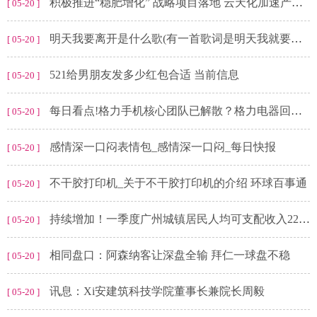
积极推进“稳肥增化” 战略项目落地 云天化加速产业转型升级|当前速读
[ 05-20 ]
明天我要离开是什么歌(有一首歌词是明天我就要离开这首歌名是什么歌名是什么)-观焦点
[ 05-20 ]
521给男朋友发多少红包合适 当前信息
[ 05-20 ]
每日看点!格力手机核心团队已解散？格力电器回应称研发还在持续进行
[ 05-20 ]
感情深一口闷表情包_感情深一口闷_每日快报
[ 05-20 ]
不干胶打印机_关于不干胶打印机的介绍 环球百事通
[ 05-20 ]
持续增加！一季度广州城镇居民人均可支配收入22728元
[ 05-20 ]
相同盘口：阿森纳客让深盘全输 拜仁一球盘不稳
[ 05-20 ]
讯息：Xi安建筑科技学院董事长兼院长周毅
[ 05-20 ]