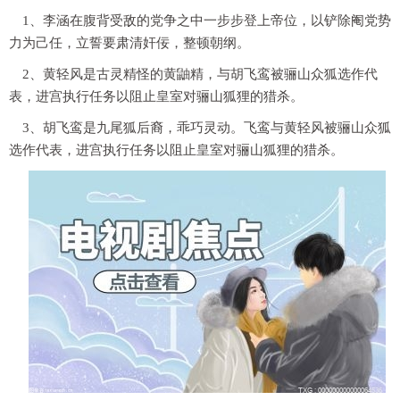
1、李涵在腹背受敌的党争之中一步步登上帝位，以铲除阉党势
力为己任，立誓要肃清奸佞，整顿朝纲。
2、黄轻风是古灵精怪的黄鼬精，与胡飞鸾被骊山众狐选作代
表，进宫执行任务以阻止皇室对骊山狐狸的猎杀。
3、胡飞鸾是九尾狐后裔，乖巧灵动。飞鸾与黄轻风被骊山众狐
选作代表，进宫执行任务以阻止皇室对骊山狐狸的猎杀。