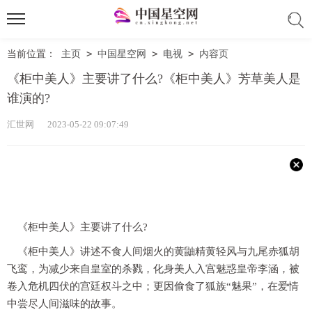
当前位置：
主页
>
中国星空网
>
电视
>
内容页
《柜中美人》主要讲了什么?《柜中美人》芳草美人是
谁演的?
汇世网 2023-05-22 09:07:49
《柜中美人》主要讲了什么?
《柜中美人》讲述不食人间烟火的黄鼬精黄轻风与九尾赤狐胡
飞鸾，为减少来自皇室的杀戮，化身美人入宫魅惑皇帝李涵，被
卷入危机四伏的宫廷权斗之中；更因偷食了狐族“魅果”，在爱情
中尝尽人间滋味的故事。