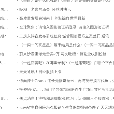
究生了吗?
《墨白》是什么电视剧?《墨白》陆完完的身份是什么?
结局是
晚潮｜老家的庙会_环球时快讯
抱结局
高质量发展在湖南丨老街新韵 世界最新
的结局
全球聚焦：请输入图形验证码登录_请输入图形验证码
期?
二房东抖音发布群租信息 城管顺藤摸瓜立案处罚 通讯
《一闪一闪亮星星》展宇结局是什么?《一闪一闪亮晶晶
娜结局
万森结局是什么?
蔚来沙发坐墩最贵卖2万 网友吐槽：搞副业收割粉丝
人民
《一起露营吧》在哪里录制?《一起露营吧》在哪个平台
天天通讯！日经股指上涨
假面骑士Geats：道长先揍奇拉米，再与英寿揍古代鱼，
战力表现拉满
投资约4亿元，狮门半导体功率器件生产项目签约浙江温
世界热
天天快报
焦点消息！沪指和深成指涨逾1%：近4000只个股收涨，
？
头午后发力
云南省生育保险怎么报销？生育保险报销条件？ 天天观