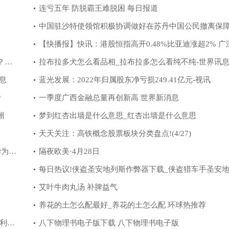
看料
连亏五年 防脱霸王难脱困 每日报道
中国驻沙特使领馆积极协调做好在苏丹中国公民撤离保
作
【快播报】快讯：港股恒指高开0.48%比亚迪涨超2% 广
？距
路大涨8.55%
拉布拉多犬怎么看品相_拉布拉多怎么看纯不纯-世界讯
息
蓝光发展：2022年归属股东净亏损249.41亿元-视讯
野
一季度广西金融总量再创新高 世界新消息
潮
梦到红杏出墙是什么意思_红杏出墙是什么意思
天天关注：高铁概念股票板块分类盘点!(4/27)
华为增
隔夜欧美·4月28日
每日热议!侠盗圣安地列斯作弊器下载_侠盗猎车手圣安
斯的作弊器111项修改器中文版 151项修改
艾叶牛肉丸汤 补脾益气
养花的土怎么配最好_养花的土怎么配 环球热推荐
净利润
八下物理书电子版下载 八下物理书电子版