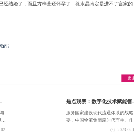
已经结婚了，而且方梓萱还怀孕了，徐水晶肯定是进不了宫家的
情珠宝剧情，爱情珠宝人物角色
死的?
更
用
焦点观察：数字化技术赋能智
模分
物流行业高质量发展！
械与
服务国家建设现代流通体系的战略
现代
要，中国物流集团应时代而生。作
垛机
综合物流“国家队”，在成立之初，
-02
2023-02-