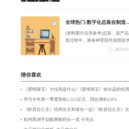
器在码垛行业有着相当广泛的应
码
全球热门:数字化总装在制造
中普及率不断提高，我国市场
(资料图片仅供参考)总装，是产
间巨大
造过程中，将各种零部件按照技
求，装配、调试成最终产品的环
2023-02
数字化总装，是利用新一代信息
进
猜你喜欢
《爱情珠宝》大结局是什么?《爱情珠宝》徐水晶的结
样?
华为今年第一季度营收1,321亿元，同比增长0.8%
《欧若拉公主》结局女主和谁在一起?《欧若拉公主》
孩子是谁的?
杭州西湖手划船乘船码头一览 今亮点