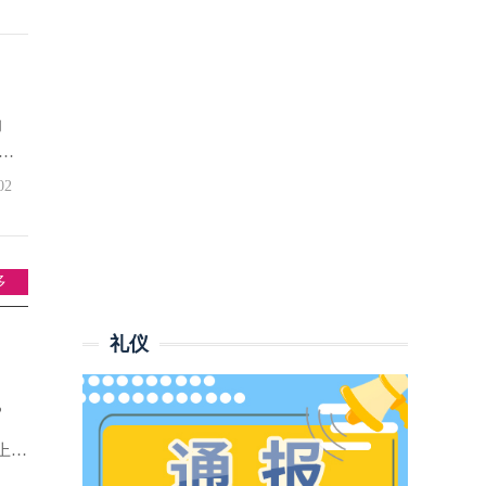
转
的
吗
我
02
海
多
礼仪
?
上研