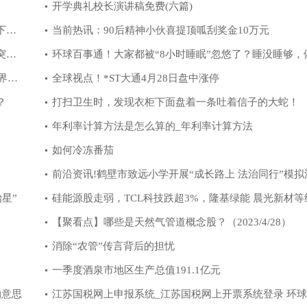
开学典礼校长演讲稿免费(六篇)
下五
当前热讯：90后精神小伙喜提顶呱刮奖金10万元
突
环球百事通！大家都被“8小时睡眠”忽悠了？睡没睡够，
世界要
小测试就知道
全球视点！*ST大通4月28日盘中涨停
？
打扫卫生时，发现衣柜下面盘着一条吐着信子的大蛇！
年利率计算方法是怎么算的_年利率计算方法
如何冷冻番茄
前沿资讯!鹤壁市致远小学开展“成长路上 法治同行”模拟
星”
活动
硅能源股走弱，TCL科技跌超3%，隆基绿能 晨光新材等
走低-世界快资讯
【聚看点】哪些是天然气管道概念股？（2023/4/28）
消除“农管”传言背后的担忧
一季度酒泉市地区生产总值191.1亿元
的意思
江苏国税网上申报系统_江苏国税网上开票系统登录 环