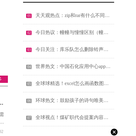
每日消息!求一些工藤新一最帅的照片和他的简介。
天天观热点：zip和rar有什么不同（zip和rar有什么区别）
01
每日消息!求一些工藤新一最帅的照片和他的简介。
今日热议：幢幢与憧憧区别（幢幢）
02
焦点关注：发达国家在经济发展过程中最大的问题是什么（发达国家在经济发展过程中最大的问题是）
今日关注：库乐队怎么删除铃声（库乐队怎么删除铃声）
03
焦点关注：发达国家在经济发展过程中最大的问题是什么（发达国家在经济发展过程中最大的问题是）
世界热文：中国石化应用中心app官方下载（中国石化应用中心电脑版）
04
多
全球球精选！excel怎么画函数图（excel怎么画函数图像）
05
环球热文：鼓励孩子的诗句唯美短句（鼓励孩子的诗句）
06
慧
需
全球视点！煤矿职代会提案内容汇总（煤矿职代会提案范文）
07
为
中
02