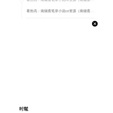
看热讯：南烟斋笔录小说txt资源（南烟斋笔录小说txt）
焦点速读：日文是什么意思中文（日文是什么字上下）
焦点速读：日文是什么意思中文（日文是什么字上下）
动态焦点:锦城丝管日纷纷半入江风半入云此曲只应天上有人间能得几回闻（锦城丝管日纷纷半入江风半入云）
动态焦点:锦城丝管日纷纷半入江风半入云此曲只应天上有人间能得几回闻（锦城丝管日纷纷半入江风半入云）
环球报道:五分裤男（五分裤）
环球报道:五分裤男（五分裤）
前沿热点：驱赶喜鹊妙招（驱赶）
时髦
前沿热点：驱赶喜鹊妙招（驱赶）