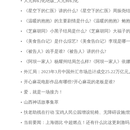
大元帅幻化绝版_大元帅幻化
《星空下的仁医》讲的什么?《星空下的仁医》周振尧
什么?
《温暖的抱抱》的主要剧情是什么?《温暖的抱抱》鲍
是什么?
《芝麻胡同》小黑子结局是什么?《芝麻胡同》大福子
是什么?
《美食告白记》是什么综艺?《美食告白记》李现是哪一
《被告人》凶手是谁?《被告人》讲的什么?
《阿坝一家人》杨耀州结局怎么样?《阿坝一家人》依
是什么?
外汇局：2023年3月中国外汇市场总计成交25.22万亿元
币
开心麻花电影作品有哪些?开心麻花的老板是谁?
爱，就是一场接力！
山西神话故事集萃
扶老助残在行动 宝鸡人民公园增设轮椅、无障碍设施|
头条
当前要闻：上海德比 中超燃点！还有什么比这更刺激吗