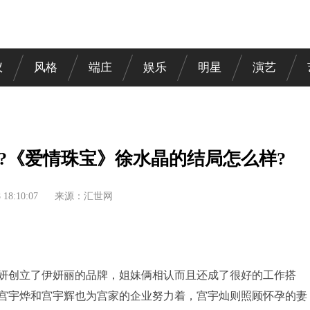
仪
风格
端庄
娱乐
明星
演艺
?《爱情珠宝》徐水晶的结局怎么样?
8 18:10:07
来源：汇世网
妍创立了伊妍丽的品牌，姐妹俩相认而且还成了很好的工作搭
宫宇烨和宫宇辉也为宫家的企业努力着，宫宇灿则照顾怀孕的妻