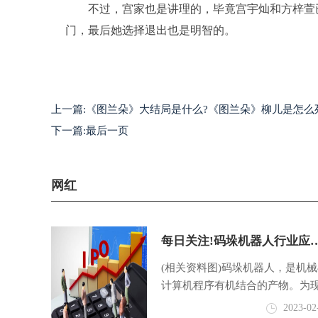
不过，宫家也是讲理的，毕竟宫宇灿和方梓萱
门，最后她选择退出也是明智的。
标签：
爱情珠宝大结局，爱情珠宝徐水晶的结局，爱
上一篇:《图兰朵》大结局是什么?《图兰朵》柳儿是怎么
下一篇:最后一页
网红
每日关注!码垛机器人行业应
前景 码垛机器人行业市场规
(相关资料图)码垛机器人，是机
析
计算机程序有机结合的产物。为
生产提供了更高的生产效率。码
2023-02