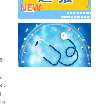
》张
播?
这波
岭_
中字
焦点