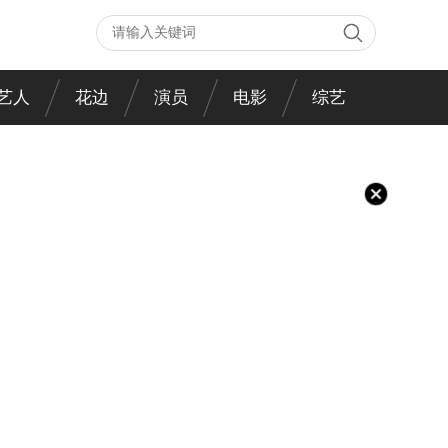
艺人
花边
演员
电影
综艺