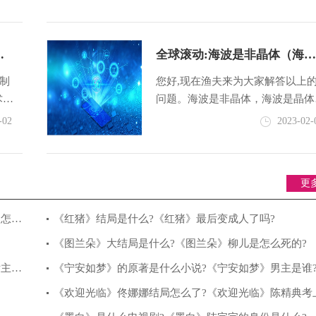
用。
国物流集团就深刻认识到，数字化
业
全球滚动:海波是非晶体（海波
空
是晶体吗）
品制
您好,现在渔夫来为大家解答以上
术要
问题。海波是非晶体，海波是晶体
节。
相信很多小伙伴还不知道,现在让
-02
2023-02-
技术
们一起来看看吧！【资料图】1、
波（h
更
局怎么
《红猪》结局是什么?《红猪》最后变成人了吗?
《图兰朵》大结局是什么?《图兰朵》柳儿是怎么死的?
女主的
《宁安如梦》的原著是什么小说?《宁安如梦》男主是谁
《欢迎光临》佟娜娜结局怎么了?《欢迎光临》陈精典考