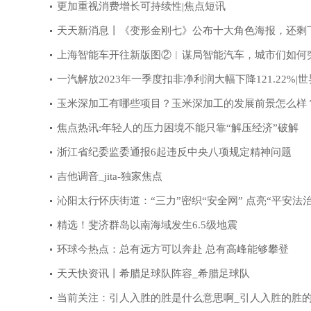
更加重视消费增长可持续性|焦点短讯
天天新消息丨《变形金刚七》公布十大角色海报，还剩
位没公布，很期待夜莺
上海智能车开往新版图②︱谋局智能汽车，城市们如何
围？ 世界聚看点
一汽解放2023年一季度扣非净利润大幅下降121.22%|
闻
玉米深加工有哪些项目？玉米深加工的发展前景怎么样
焦点热讯:年轻人的压力困境不能只靠“解压经济”破解
浙江省纪委监委通报6起违反中央八项规定精神问题
吉他调音_jita-独家焦点
沁阳太行怀庆街道：“三力”密织“安全网” 点亮“平安法治
精选！斐济群岛以南海域发生6.5级地震
环球今热点：总有远方可以奔赴 总有高峰能够攀登
天天快资讯丨希腊足球队阵容_希腊足球队
当前关注：引人入胜的胜是什么意思啊_引人入胜的胜