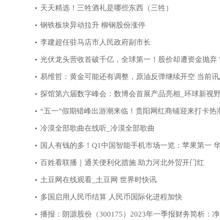
天天精选！三牲酒礼是哪些东西（三牲）
钢铁板块异动拉升 柳钢股份涨停
李建超任驻马店市人民政府副市长
光伏龙头营收首破千亿，全球第一！股价却遭资金抛弃
年内高点已跌27%
易维哲：黄金可能还有调整，原油反弹继续开空 当前讯
探馆第六届数字峰会：数博会首展产品亮相_环球新视
“五一”假期错峰出游潮来临！贵阳网红商铺迎来打卡热
冷漠全部歌曲在线听_冷漠全部歌曲
国人有钱的多！Q1中国智能手机市场一览：苹果第一 
速秒所有
百姓看联播｜通关便利化措施 助力河北外贸开门红
土豆网在线观看_土豆网 世界时快讯
多国启用人民币结算 人民币国际化进程加快
播报：朗源股份（300175）2023年一季报财务简析：